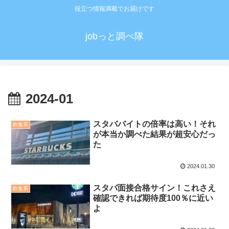
役立つ情報満載でお届けです
jobっと調べ隊
2024-01
スタババイトの倍率は高い！それ
飲食系
が本当か調べた結果が超安心だっ
た
2024.01.30
スタバ面接合格サイン！これさえ
飲食系
確認できれば期待度100％に近い
よ