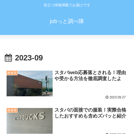
役立つ情報満載でお届けです
jobっと調べ隊
2023-09
スタバweb応募落とされる！理由
飲食系
や受かる方法を徹底調査したよ
2023.09.27
スタバの面接での服装！実際合格
飲食系
したおすすめも含めズバッと紹介