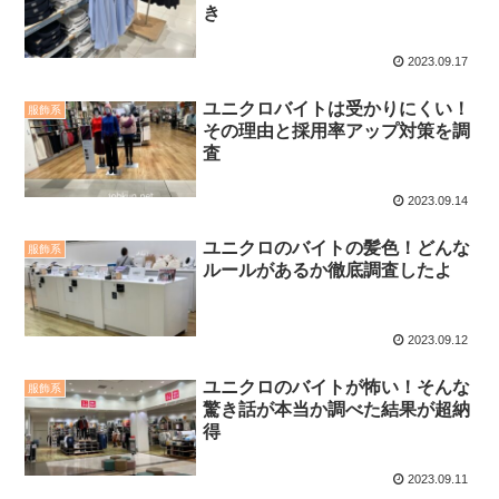
き
2023.09.17
ユニクロバイトは受かりにくい！
服飾系
その理由と採用率アップ対策を調
査
2023.09.14
ユニクロのバイトの髪色！どんな
服飾系
ルールがあるか徹底調査したよ
2023.09.12
ユニクロのバイトが怖い！そんな
服飾系
驚き話が本当か調べた結果が超納
得
2023.09.11