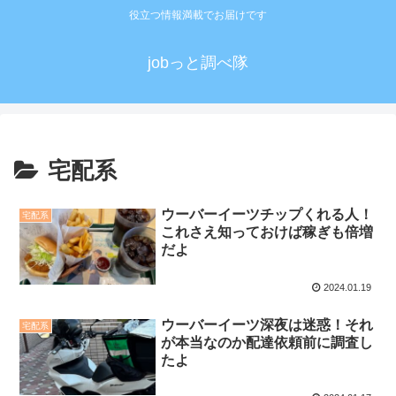
役立つ情報満載でお届けです
jobっと調べ隊
宅配系
ウーバーイーツチップくれる人！
宅配系
これさえ知っておけば稼ぎも倍増
だよ
2024.01.19
ウーバーイーツ深夜は迷惑！それ
宅配系
が本当なのか配達依頼前に調査し
たよ