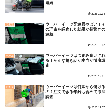
連続
2023.12.14
ウーバーイーツ配達員やばい！そ
宅配系
の理由を調査した結果が超驚きの
連続
2023.12.12
ウーバーイーツはつまみ食いされ
宅配系
る！そんな驚き話が本当か徹底調
査
2023.12.11
ウーバーイーツは何歳から働ける
宅配系
の？注文できる年齢も含めて徹底
調査
2023.12.07