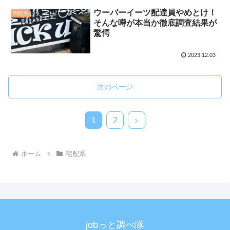
ウーバーイーツ配達員やめとけ！
宅配系
そんな噂が本当か徹底調査結果が
驚愕
2023.12.03
次のページ
次
1
2
へ
ホーム
宅配系
jobっと調べ隊