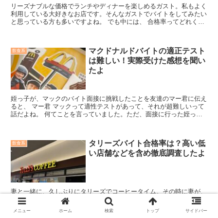
リーズナブルな価格でランチやディナーを楽しめるガスト。私もよく
利用している大好きなお店です。そんなガストでバイトをしてみたい
と思っている方も多いですよね。 でも中には、 合格率ってどれくら
いだろう？ なんて不安を抱えている方もいるのではない...
マクドナルドバイトの適正テスト
飲食系
は難しい！実際受けた感想を聞い
たよ
姪っ子が、マックのバイト面接に挑戦したことを友達のマー君に伝え
ると、 マー君 マックって適性テストがあって、それが超難しいって
話だよね。 何てことを言っていました。ただ、面接に行った姪っ子
からはそんな話は聞いていません。もしかして、難し過ぎ...
タリーズバイト合格率は？高い低
飲食系
い店舗などを含め徹底調査したよ
妻と一緒に、久しぶりにタリーズでコーヒータイム。その時に妻が、
まい タリーズのバイトの合格率ってどうなんだろうね？ って聞いて
きました。どうやら妻の友達の子供が大学一年生で、タリーズでバイ
メニュー
ホーム
検索
トップ
サイドバー
トをしたいと言っているようです。ただ、応募に申し込...