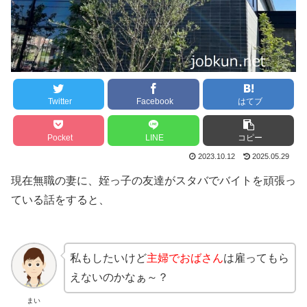
Twitter
Facebook
はてブ
Pocket
LINE
コピー
2023.10.12
2025.05.29
現在無職の妻に、姪っ子の友達がスタバでバイトを頑張っ
ている話をすると、
私もしたいけど
主婦でおばさん
は雇ってもら
えないのかなぁ～？
まい