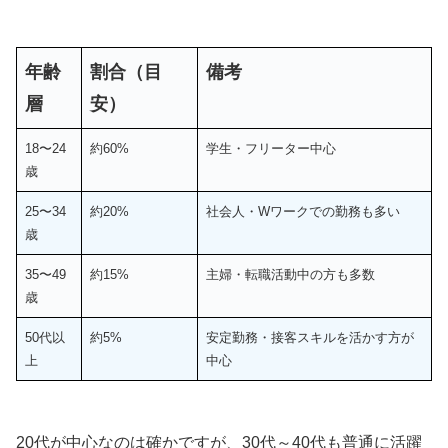
年齢
割合（目
備考
層
安）
18〜24
約60%
学生・フリーター中心
歳
25〜34
約20%
社会人・Wワークでの勤務も多い
歳
35〜49
約15%
主婦・転職活動中の方も多数
歳
50代以
約5%
安定勤務・接客スキルを活かす方が
上
中心
20代が中心なのは確かですが、30代～40代も普通に活躍