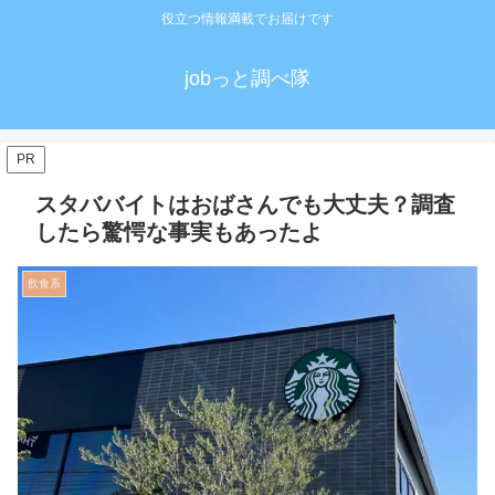
役立つ情報満載でお届けです
jobっと調べ隊
PR
スタババイトはおばさんでも大丈夫？調査
したら驚愕な事実もあったよ
飲食系